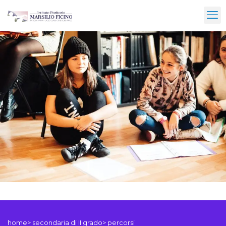
Stage lavorativi in azienda
home> secondaria di II grado> percorsi