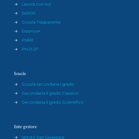
→
Lavora con noi
→
5x1000
→
Scuola Trasparente
→
Erasmus+
→
PNRR
→
PN 21-27
Scuole
→
Scuola secondaria I grado
→
Secondaria II grado Classico
→
Secondaria II grado Scientifico
Ente gestore
→
Istituto San Giuseppe