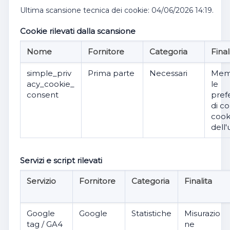
Ultima scansione tecnica dei cookie: 04/06/2026 14:19.
Cookie rilevati dalla scansione
Nome
Fornitore
Categoria
Final
simple_priv
Prima parte
Necessari
Mem
acy_cookie_
le
consent
pref
di c
cook
dell'
Servizi e script rilevati
Servizio
Fornitore
Categoria
Finalita
Google
Google
Statistiche
Misurazio
tag / GA4
ne