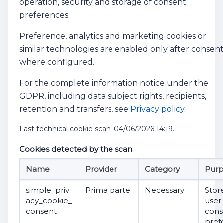
operation, security and storage of consent
preferences.
Preference, analytics and marketing cookies or
similar technologies are enabled only after consent
where configured.
For the complete information notice under the
GDPR, including data subject rights, recipients,
retention and transfers, see
Privacy policy
.
Last technical cookie scan: 04/06/2026 14:19.
Cookies detected by the scan
Name
Provider
Category
Pur
simple_priv
Prima parte
Necessary
Stor
acy_cookie_
user
consent
cons
pref