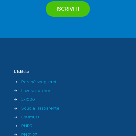
L’Istituto
→
Perché sceglierci
→
Lavora con noi
→
5x1000
→
Scuola Trasparente
→
Erasmus+
→
PNRR
→
PN 21-27