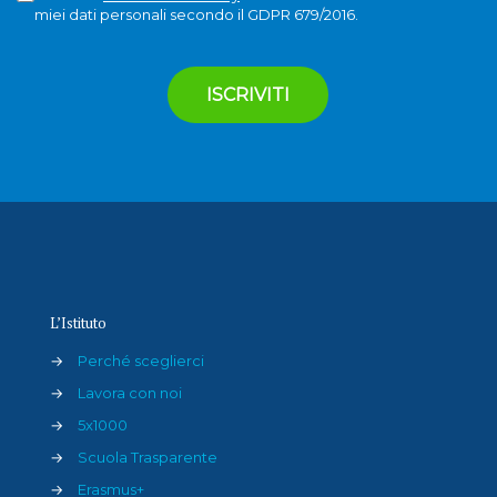
miei dati personali secondo il GDPR 679/2016.
L’Istituto
→
Perché sceglierci
→
Lavora con noi
→
5x1000
→
Scuola Trasparente
→
Erasmus+