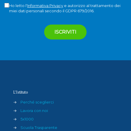
Ho letto l'
Informativa Privacy
e autorizzo al trattamento dei
miei dati personali secondo il GDPR 679/2016.
L’Istituto
→
Perché sceglierci
→
Lavora con noi
→
5x1000
→
Scuola Trasparente