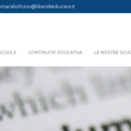
omarsilioficino@liberidieducare.it
SCUOLE
CONTINUITA’ EDUCATIVA
LE NOSTRE SCU