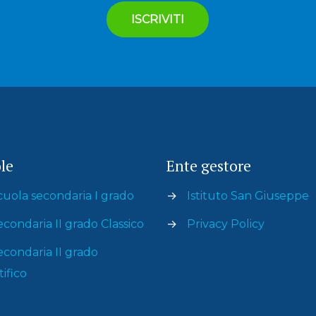
le
Ente gestore
cuola secondaria I grado
→
Istituto San Giuseppe
econdaria II grado Classico
→
Privacy Policy
econdaria II grado
tifico