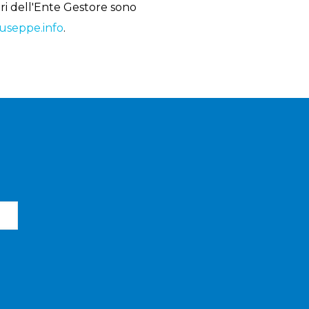
tori dell'Ente Gestore sono
useppe.info
.