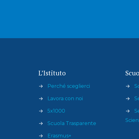
L’Istituto
Scuo
→
Perché sceglierci
→
S
→
Lavora con noi
→
S
→
5x1000
→
S
Scien
→
Scuola Trasparente
→
Erasmus+