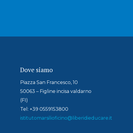
Dove siamo
Piazza San Francesco, 10
50063 – Figline incisa valdarno
(FI)
Tel: +39 0559153800
istitutomarsilioficino@liberidieducare.it